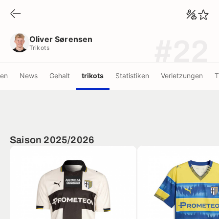
Oliver Sørensen
Trikots
Oliver Sørensen
#22
Trikots
nen
News
Gehalt
trikots
Statistiken
Verletzungen
T
Saison 2025/2026