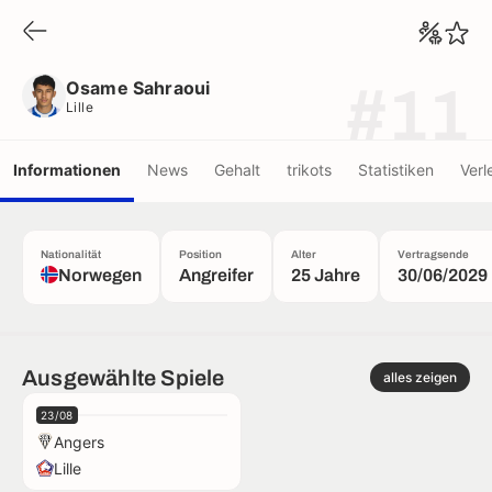
Osame Sahraoui
Lille
Osame Sahraoui
#11
Lille
Informationen
News
Gehalt
trikots
Statistiken
Verl
Nationalität
Position
Alter
Vertragsende
Norwegen
Angreifer
25 Jahre
30/06/2029
Ausgewählte Spiele
alles zeigen
23/08
Angers
Lille