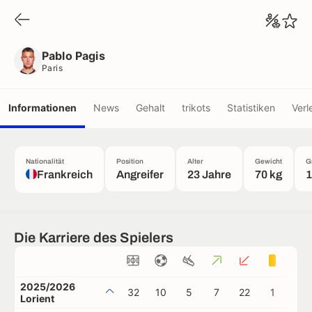
Pablo Pagis
Paris
Pablo Pagis
Paris
Informationen
News
Gehalt
trikots
Statistiken
Verl
Nationalität
Position
Alter
Gewicht
G
Frankreich
Angreifer
23 Jahre
70 kg
1
Die Karriere des Spielers
2025/2026
32
10
5
7
22
1
1
Lorient