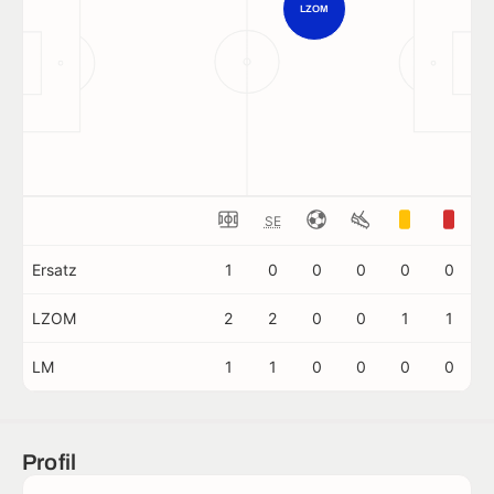
LZOM
SE
Ersatz
1
0
0
0
0
0
LZOM
2
2
0
0
1
1
LM
1
1
0
0
0
0
Profil