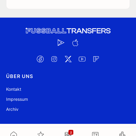
ÜBER UNS
Kontakt
Impressum
Archiv
@ FussballTransfers.com 2009-2026
Aktualisiert 04:25
2