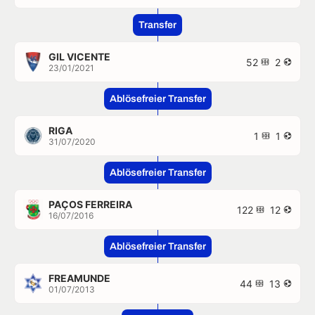
Transfer
GIL VICENTE
52
2
23/01/2021
Ablösefreier Transfer
RIGA
1
1
31/07/2020
Ablösefreier Transfer
PAÇOS FERREIRA
122
12
16/07/2016
Ablösefreier Transfer
FREAMUNDE
44
13
01/07/2013