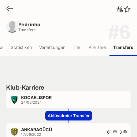
Pedrinho
Transfers
Pedrinho
#6
Transfers
ws
Statistiken
Verletzungen
Titel
Alle Tore
Transfers
Klub-Karriere
KOCAELISPOR
24/06/2024
Ablösefreier Transfer
ANKARAGÜCÜ
61
3
17/06/2022