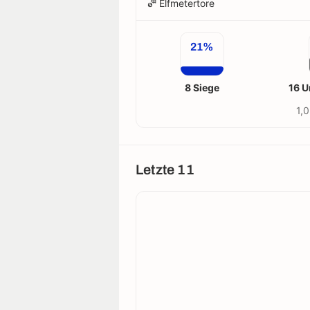
Elfmetertore
21%
8 Siege
16 U
1,0
Letzte 11