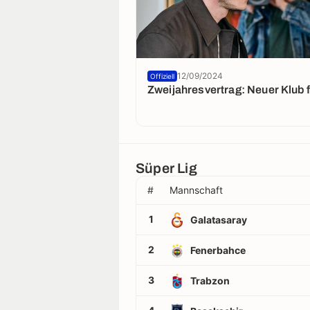
12/09/2024
Offiziell
Zweijahresvertrag: Neuer Klub 
Süper Lig
#
Mannschaft
1
Galatasaray
2
Fenerbahce
3
Trabzon