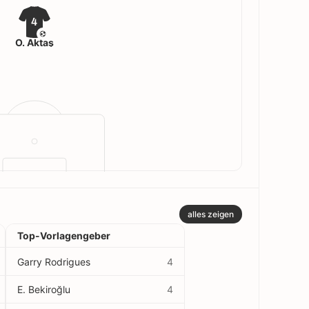
4
Ö. Aktaş
alles zeigen
Top-Vorlagengeber
Garry Rodrigues
4
E. Bekiroğlu
4