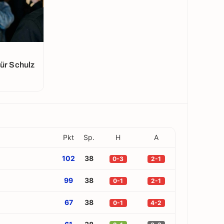
für Schulz
Pkt
Sp.
H
A
102
38
0-3
2-1
99
38
0-1
2-1
67
38
0-1
4-2