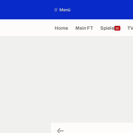
Menü
Home
Mein FT
Spiele
T
20