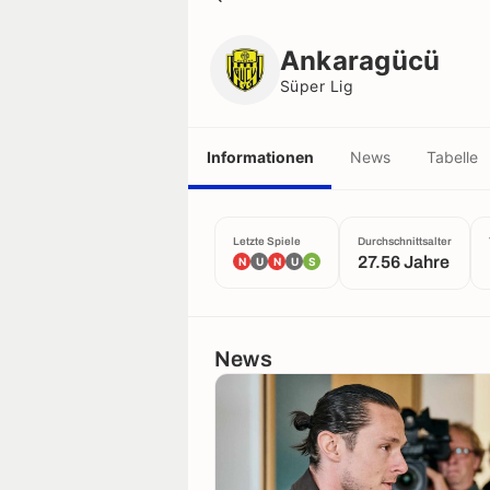
Ankaragücü
Süper Lig
Ankaragücü
Süper Lig
Informationen
News
Tabelle
Letzte Spiele
Durchschnittsalter
27.56 Jahre
N
U
N
U
S
News