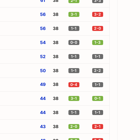
61
38
2-1
3-3
56
38
3-1
3-2
56
38
1-1
2-0
54
38
0-0
1-3
52
38
1-1
1-1
50
38
1-1
2-2
49
38
0-4
1-1
44
38
3-1
0-1
44
38
1-1
1-1
43
38
2-0
2-1