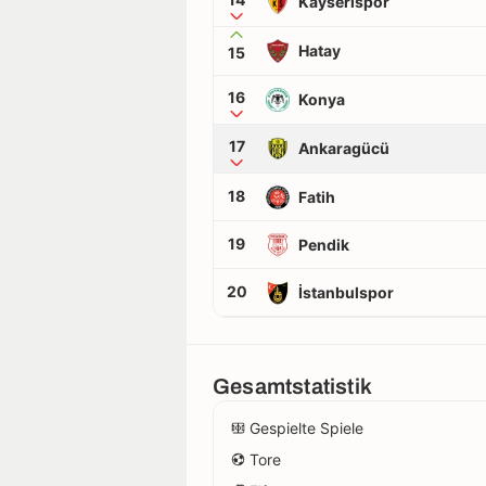
Kayserispor
Hatay
15
16
Konya
17
Ankaragücü
18
Fatih
19
Pendik
20
İstanbulspor
Gesamtstatistik
Gespielte Spiele
Tore