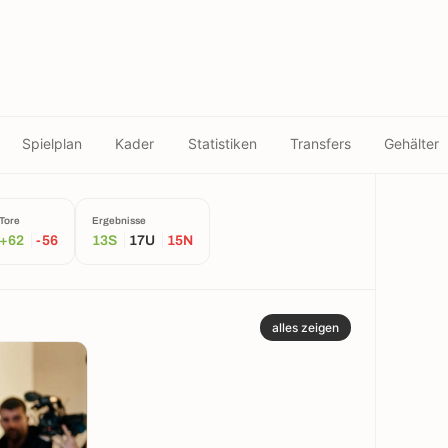
Spielplan
Kader
Statistiken
Transfers
Gehälter
Tore
Ergebnisse
+62
-56
13S
17U
15N
alles zeigen