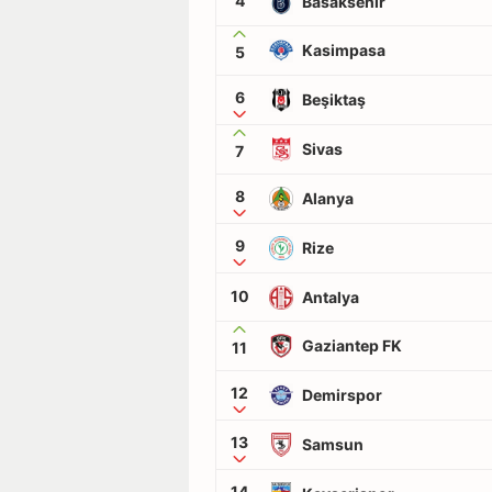
4
Basaksehir
Kasimpasa
5
6
Beşiktaş
Sivas
7
8
Alanya
9
Rize
10
Antalya
Gaziantep FK
11
12
Demirspor
13
Samsun
14