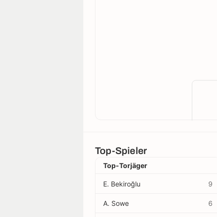
Top-Spieler
Top-Torjäger
E. Bekiroğlu
9
A. Sowe
6