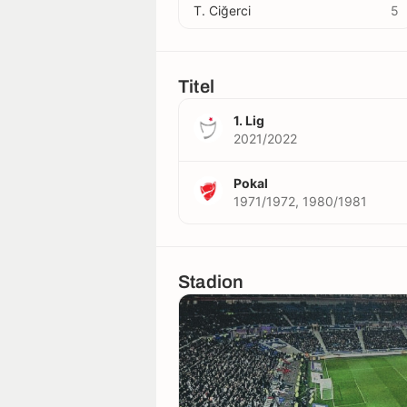
T. Ciğerci
5
Titel
1. Lig
2021/2022
Pokal
1971/1972, 1980/1981
Stadion