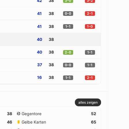
42
38
3-0
3-2
41
38
0-0
2-1
41
38
1-1
1-0
40
38
40
38
2-0
1-1
37
38
0-0
1-1
16
38
1-1
2-1
alles zeigen
38
Gegentore
52
46
Gelbe Karten
65