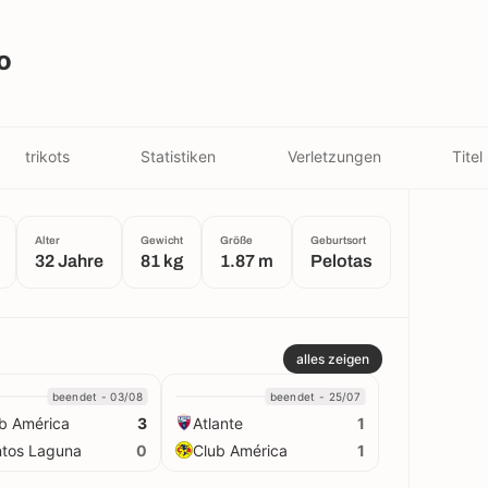
o
trikots
Statistiken
Verletzungen
Titel
Alter
Gewicht
Größe
Geburtsort
32 Jahre
81 kg
1.87 m
Pelotas
alles zeigen
beendet - 03/08
beendet - 25/07
b América
Atlante
3
1
tos Laguna
Club América
0
1