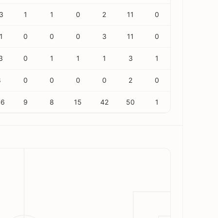
3
1
1
0
2
11
0
1
0
0
0
3
11
0
3
0
1
1
1
3
1
8
0
0
0
0
2
0
96
9
8
15
42
50
1