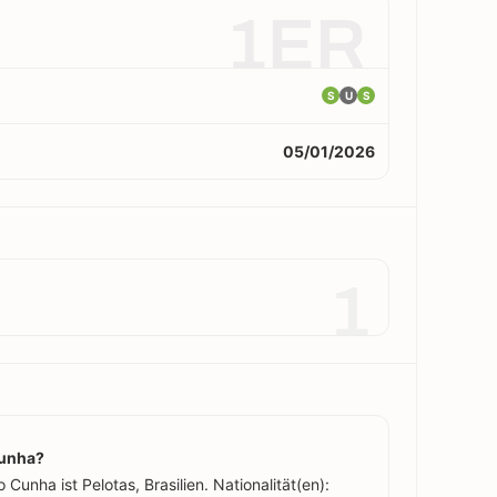
1ER
S
U
S
05/01/2026
1
unha?
unha ist Pelotas, Brasilien. Nationalität(en):