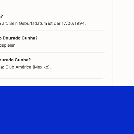
a?
 alt. Sein Geburtsdatum ist der 17/06/1994.
igo Dourado Cunha?
spieler.
 Dourado Cunha?
a: Club América (Mexiko).