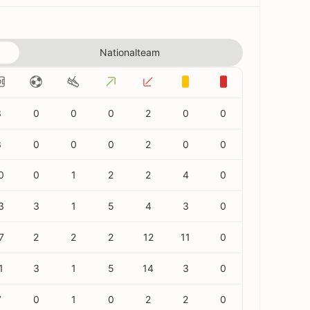
Nationalteam
3
0
0
0
2
0
0
3
0
0
0
2
0
0
0
0
1
2
2
4
0
3
3
1
5
4
3
0
7
2
2
2
12
11
0
1
3
1
5
14
3
0
7
0
1
0
2
2
0