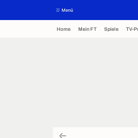
Menü
Home
Mein FT
Spiele
TV-P