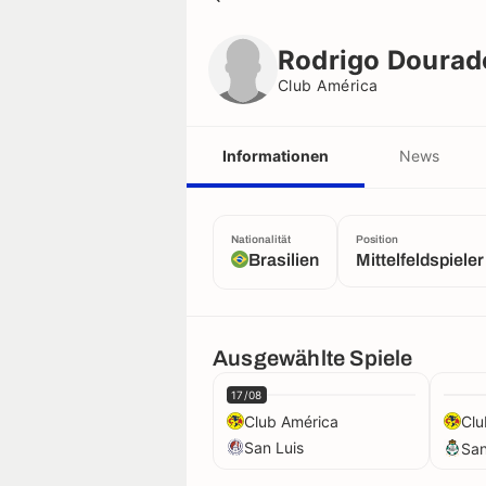
Rodrigo Dourado
Club América
Rodrigo Dourad
Club América
Informationen
News
Nationalität
Position
Brasilien
Mittelfeldspieler
Ausgewählte Spiele
17/08
Club América
Clu
San Luis
San