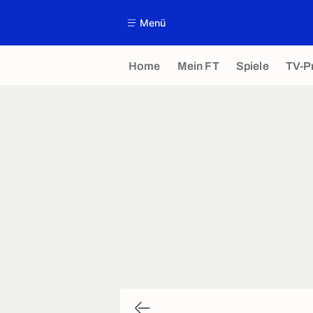
Menü
Home
Mein FT
Spiele
TV-P