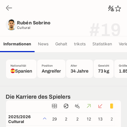
Rubén Sobrino
Cultural
Rubén Sobrino
#19
Cultural
Informationen
News
Gehalt
trikots
Statistiken
Verl
Nationalität
Position
Alter
Gewicht
Größ
Spanien
Angreifer
34 Jahre
73 kg
1.8
Die Karriere des Spielers
2025/2026
29
2
2
12
13
2
0
Cultural