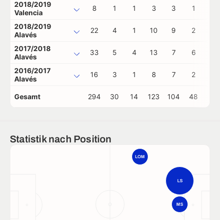
2018/2019
8
1
1
3
3
1
0
Valencia
2018/2019
22
4
1
10
9
2
0
Alavés
2017/2018
33
5
4
13
7
6
0
Alavés
2016/2017
16
3
1
8
7
2
0
Alavés
Gesamt
294
30
14
123
104
48
1
Statistik nach Position
LOM
LS
MS