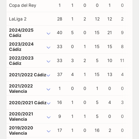
Copa del Rey
1
1
0
0
1
0
0
LaLiga 2
28
1
2
12
12
2
0
2024/2025
40
5
0
15
21
9
0
Cádiz
2023/2024
33
0
1
15
15
8
1
Cádiz
2022/2023
33
3
2
5
10
11
0
Cádiz
37
4
1
15
13
4
0
2021/2022 Cádiz
2021/2022
1
0
0
1
0
0
0
Valencia
16
1
0
5
4
3
0
2020/2021 Cádiz
2020/2021
9
1
1
5
0
0
0
Valencia
2019/2020
17
1
0
16
2
0
0
Valencia