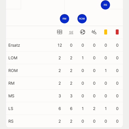
RS
RM
ROM
SE
Ersatz
12
0
0
0
0
0
LOM
2
2
1
0
0
0
ROM
2
2
0
0
1
0
RM
2
2
0
0
0
0
MS
3
3
0
0
0
0
LS
6
6
1
2
1
0
RS
2
2
0
0
0
0