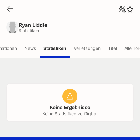
Ryan Liddle
Statistiken
Ryan Liddle
Statistiken
mationen
News
Statistiken
Verletzungen
Titel
Alle Tor
Keine Ergebnisse
Keine Statistiken verfügbar