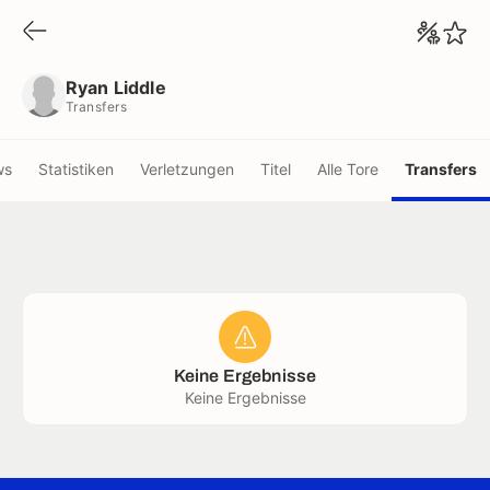
Ryan Liddle
Transfers
Ryan Liddle
Transfers
ws
Statistiken
Verletzungen
Titel
Alle Tore
Transfers
Keine Ergebnisse
Keine Ergebnisse