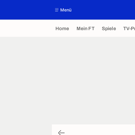
Menü
Home
Mein FT
Spiele
TV-P