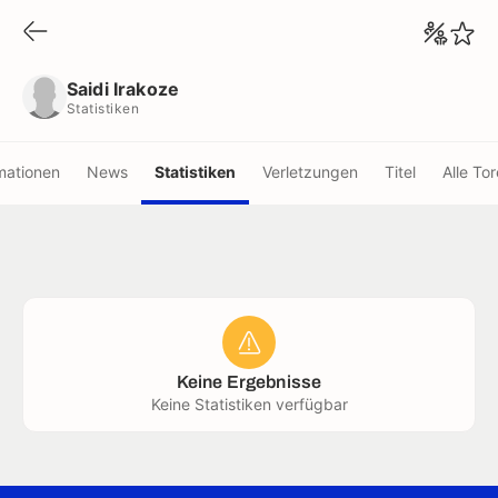
Saidi Irakoze
Statistiken
Saidi Irakoze
Statistiken
mationen
News
Statistiken
Verletzungen
Titel
Alle Tor
Keine Ergebnisse
Keine Statistiken verfügbar