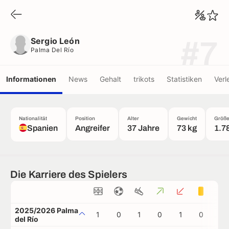
Sergio León
Palma Del Río
Sergio León
#7
Palma Del Río
Informationen
News
Gehalt
trikots
Statistiken
Verl
Nationalität
Position
Alter
Gewicht
Größ
Spanien
Angreifer
37 Jahre
73 kg
1.7
Die Karriere des Spielers
2025/2026 Palma
1
0
1
0
1
0
0
del Río