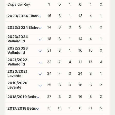
Copa del Rey
1
0
1
0
1
0
0
16
3
1
12
4
1
0
2023/2024 Eibar
14
3
0
9
4
0
0
2023/2024 Elche
2023/2024
18
3
1
14
4
1
0
Valladolid
2022/2023
31
8
1
16
10
0
1
Valladolid
2021/2022
33
7
4
12
15
4
0
Valladolid
2020/2021
34
7
0
24
8
1
0
Levante
2019/2020
25
3
0
16
8
2
0
Levante
27
3
2
16
8
2
0
2018/2019 Betis
33
13
1
8
11
5
0
2017/2018 Betis