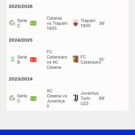
2025/2026
Catania
Serie
Trapani
vs Trapani
36'
-
4-0
C
1905
1905
2024/2025
FC
Serie
Catanzaro
FC
10'
-
4-2
B
vs AC
Catanzaro
Cesena
2023/2024
AC
Juventus
Serie
Cesena vs
Turin
68'
-
1-0
C
Juventus
U23
II