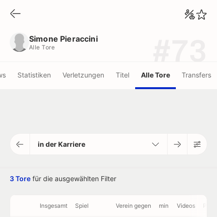
Simone Pieraccini
Alle Tore
Simone Pieraccini
#73
Alle Tore
ws
Statistiken
Verletzungen
Titel
Alle Tore
Transfers
in der Karriere
3 Tore
für die ausgewählten Filter
Insgesamt
Spiel
Verein gegen
min
Videos
Päss