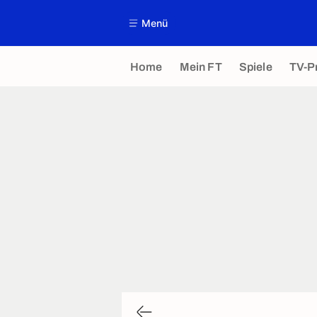
Menü
Home
Mein FT
Spiele
TV-P