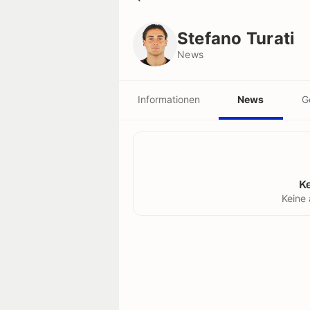
Stefano Turati
News
Stefano Turati
News
Informationen
News
G
K
Keine 