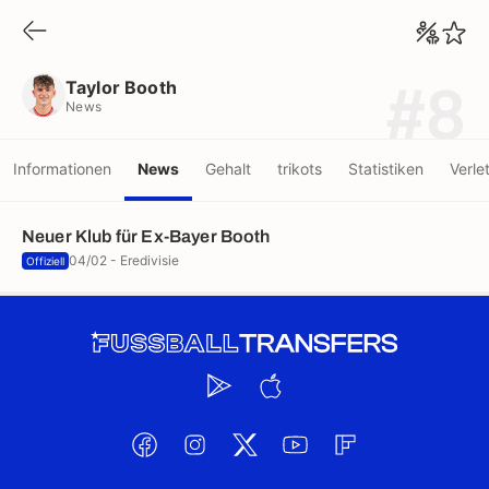
Taylor Booth
News
Taylor Booth
#8
News
Informationen
News
Gehalt
trikots
Statistiken
Verle
Neuer Klub für Ex-Bayer Booth
04/02 - Eredivisie
Offiziell