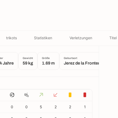
trikots
Statistiken
Verletzungen
Titel
ter
Gewicht
Größe
Geburtsort
4 Jahre
59 kg
1.69 m
Jerez de la Frontera
0
0
5
2
2
1