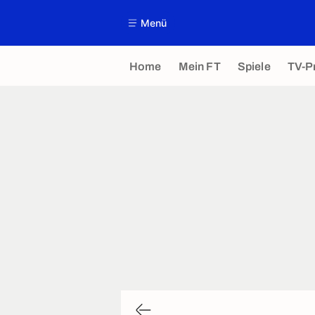
Menü
Home
Mein FT
Spiele
TV-P