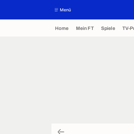
Menü
Home
Mein FT
Spiele
TV-P