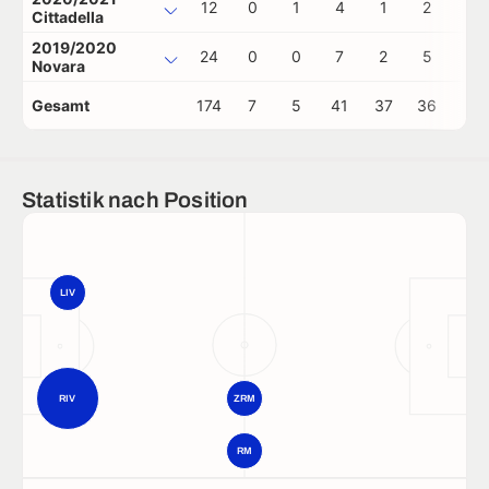
12
0
1
4
1
2
0
Cittadella
2019/2020
24
0
0
7
2
5
0
Novara
Gesamt
174
7
5
41
37
36
0
Statistik nach Position
LIV
RIV
ZRM
RM