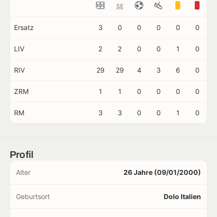
SE
Ersatz
3
0
0
0
0
0
LIV
2
2
0
0
1
0
RIV
29
29
4
3
6
0
ZRM
1
1
0
0
0
0
RM
3
3
0
0
1
0
Profil
Alter
26 Jahre (09/01/2000)
Geburtsort
Dolo Italien