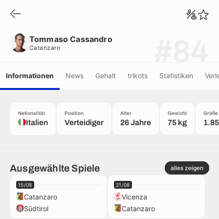
Tommaso Cassandro
Catanzaro
Tommaso Cassandro
#84
Catanzaro
Informationen
News
Gehalt
trikots
Statistiken
Verl
Nationalität
Position
Alter
Gewicht
Größe
Italien
Verteidiger
26 Jahre
75 kg
1.8
Ausgewählte Spiele
alles zeigen
15/08
21/08
Catanzaro
Vicenza
Südtirol
Catanzaro