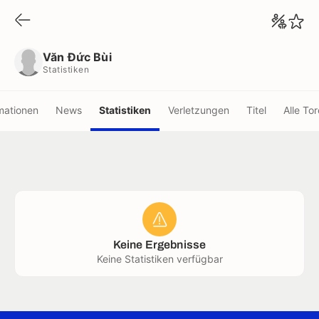
Văn Đức Bùi
Statistiken
Văn Đức Bùi
Statistiken
mationen
News
Statistiken
Verletzungen
Titel
Alle Tor
Keine Ergebnisse
Keine Statistiken verfügbar