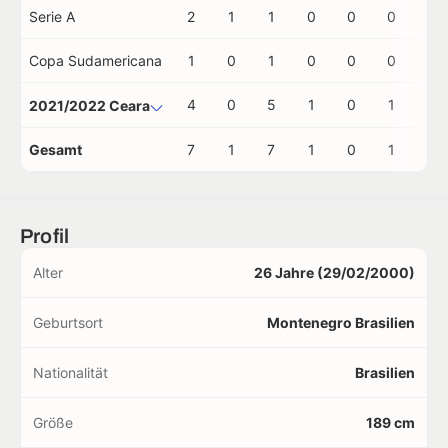
Serie A
2
1
1
0
0
0
0
Copa Sudamericana
1
0
1
0
0
0
0
4
0
5
1
0
1
0
2021/2022 Ceara
Gesamt
7
1
7
1
0
1
0
Profil
Alter
26 Jahre (29/02/2000)
Geburtsort
Montenegro Brasilien
Nationalität
Brasilien
Größe
189 cm