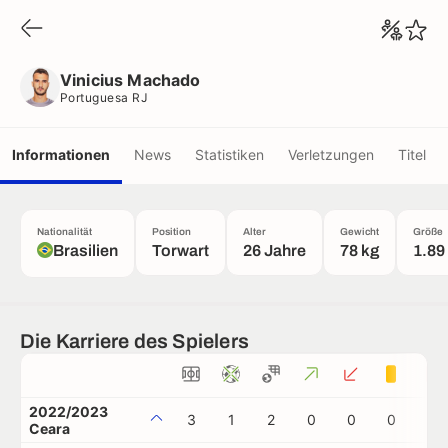
Vinicius Machado
Portuguesa RJ
Vinicius Machado
Portuguesa RJ
Informationen
News
Statistiken
Verletzungen
Titel
Nationalität
Position
Alter
Gewicht
Größe
Brasilien
Torwart
26 Jahre
78 kg
1.89
Die Karriere des Spielers
2022/2023
3
1
2
0
0
0
0
Ceara