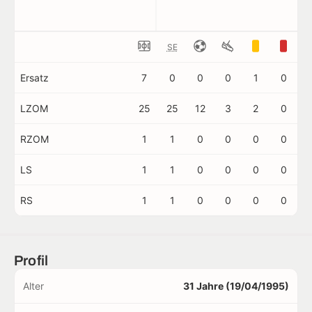
SE
Ersatz
7
0
0
0
1
0
LZOM
25
25
12
3
2
0
RZOM
1
1
0
0
0
0
LS
1
1
0
0
0
0
RS
1
1
0
0
0
0
Profil
Alter
31 Jahre (19/04/1995)