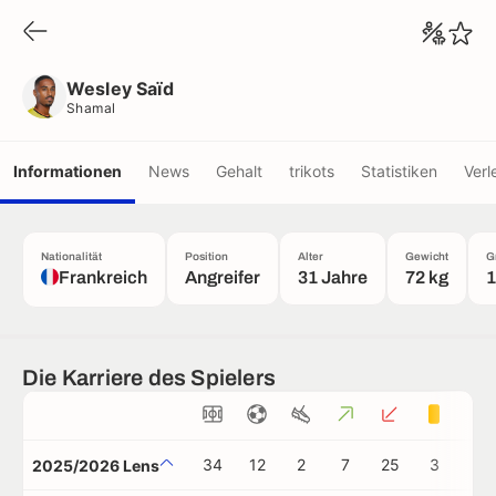
Wesley Saïd
Shamal
Wesley Saïd
Shamal
Informationen
News
Gehalt
trikots
Statistiken
Verl
Nationalität
Position
Alter
Gewicht
G
Frankreich
Angreifer
31 Jahre
72 kg
1
Die Karriere des Spielers
34
12
2
7
25
3
0
2025/2026 Lens