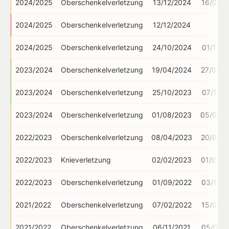
2024/2025
Oberschenkelverletzung
13/12/2024
16/01/2
2024/2025
Oberschenkelverletzung
12/12/2024
-
2024/2025
Oberschenkelverletzung
24/10/2024
01/12/2
2023/2024
Oberschenkelverletzung
19/04/2024
27/04/2
2023/2024
Oberschenkelverletzung
25/10/2023
07/11/2
2023/2024
Oberschenkelverletzung
01/08/2023
05/09/2
2022/2023
Oberschenkelverletzung
08/04/2023
20/05/2
2022/2023
Knieverletzung
02/02/2023
01/04/2
2022/2023
Oberschenkelverletzung
01/09/2022
03/10/2
2021/2022
Oberschenkelverletzung
07/02/2022
15/03/2
2021/2022
Oberschenkelverletzung
06/11/2021
05/01/2