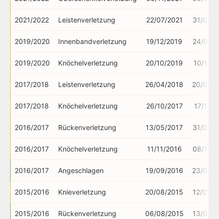
2021/2022
Leistenverletzung
22/07/2021
31/08/2
2019/2020
Innenbandverletzung
19/12/2019
24/01/2
2019/2020
Knöchelverletzung
20/10/2019
10/11/2
2017/2018
Leistenverletzung
26/04/2018
20/05/2
2017/2018
Knöchelverletzung
26/10/2017
17/11/2
2016/2017
Rückenverletzung
13/05/2017
31/05/2
2016/2017
Knöchelverletzung
11/11/2016
08/12/2
2016/2017
Angeschlagen
19/09/2016
23/09/2
2015/2016
Knieverletzung
20/08/2015
12/09/2
2015/2016
Rückenverletzung
06/08/2015
13/08/2