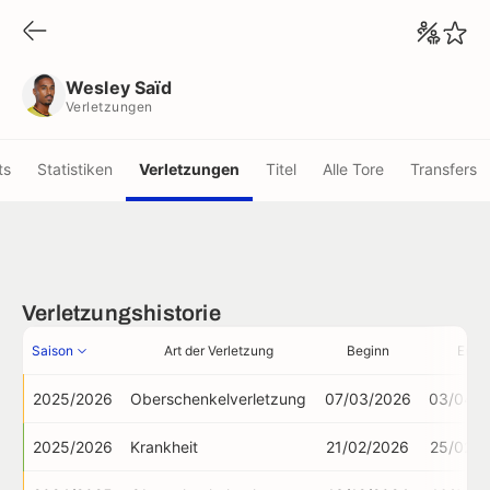
Wesley Saïd
Verletzungen
Wesley Saïd
Verletzungen
ts
Statistiken
Verletzungen
Titel
Alle Tore
Transfers
Verletzungshistorie
Saison
Art der Verletzung
Beginn
Ende
2025/2026
Oberschenkelverletzung
07/03/2026
03/04/2
2025/2026
Krankheit
21/02/2026
25/02/2