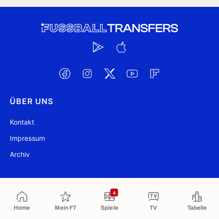
ÜBER UNS
Kontakt
Impressum
Archiv
@ FussballTransfers.com 2009-2026
Aktualisiert 00:31
4
In die Zwischenablage kopiert
Home
Mein FT
Spiele
TV
Tabelle