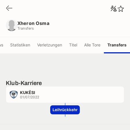
Xheron Osma
Transfers
Xheron Osma
Transfers
ws
Statistiken
Verletzungen
Titel
Alle Tore
Transfers
Klub-Karriere
KUKËSI
01/07/2022
Leihrückkehr