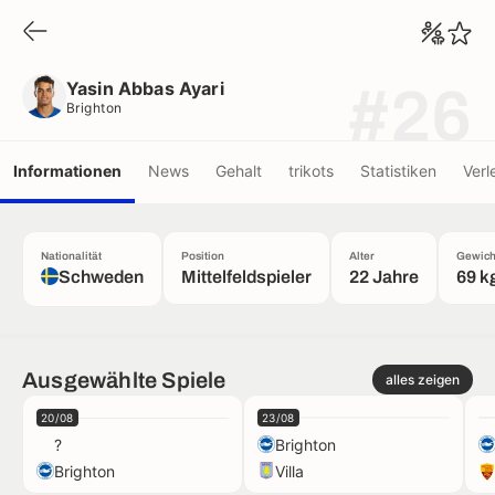
Yasin Abbas Ayari
Brighton
Yasin Abbas Ayari
#26
Brighton
Informationen
News
Gehalt
trikots
Statistiken
Verl
Nationalität
Position
Alter
Gewich
Schweden
Mittelfeldspieler
22 Jahre
69 k
Ausgewählte Spiele
alles zeigen
20/08
23/08
?
Brighton
Brighton
Villa