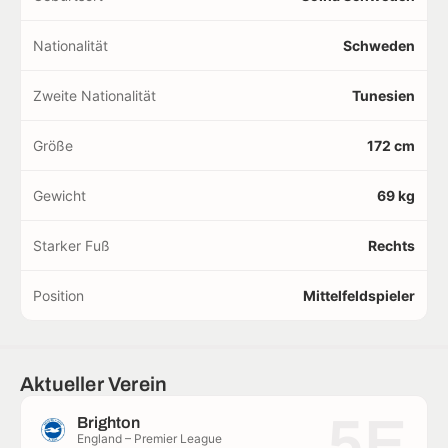
Nationalität
Schweden
Zweite Nationalität
Tunesien
Größe
172 cm
Gewicht
69 kg
Starker Fuß
Rechts
Position
Mittelfeldspieler
Aktueller Verein
5E
Brighton
England – Premier League