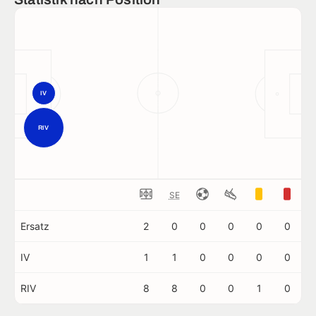
IV
RIV
SE
Ersatz
2
0
0
0
0
0
IV
1
1
0
0
0
0
RIV
8
8
0
0
1
0