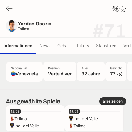
Yordan Osorio
Tolima
Yordan Osorio
#71
Tolima
Informationen
News
Gehalt
trikots
Statistiken
Verl
Nationalität
Position
Alter
Gewicht
Venezuela
Verteidiger
32 Jahre
77 kg
Ausgewählte Spiele
alles zeigen
12/08
19/08
Tolima
Ind. del Valle
Ind. del Valle
Tolima