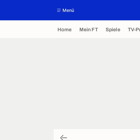
Menü
Home
Mein FT
Spiele
TV-P