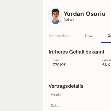
Yordan Osorio
Gehalt
Yordan Osorio
Gehalt
Informationen
News
G
früheres Gehalt bekannt
/ Jahr
/ Monat
770 K €
64 K
Vertragsdetails
Verein
Debüt