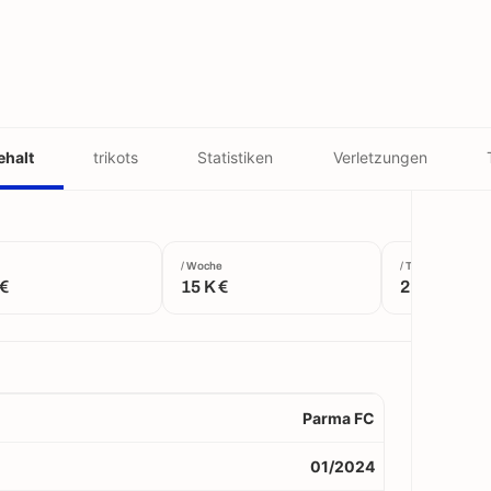
ehalt
trikots
Statistiken
Verletzungen
/ Woche
/ Tag
 €
15 K €
2 K €
Parma FC
01/2024