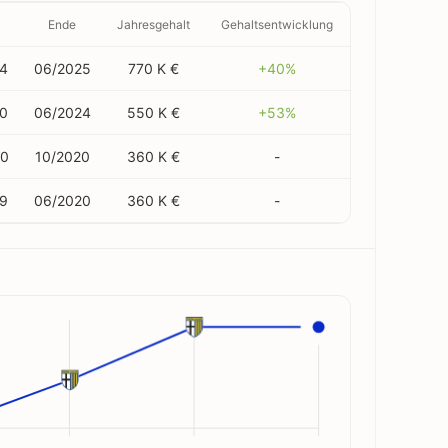
Ende
Jahresgehalt
Gehaltsentwicklung
4
06/2025
770 K €
+40%
0
06/2024
550 K €
+53%
20
10/2020
360 K €
-
9
06/2020
360 K €
-