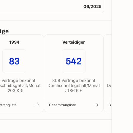
06/2025
räge
1994
Verteidiger
Venez
83
542
 Verträge bekannt
809 Verträge bekannt
5 Verträg
schnittsgehalt/Monat
Durchschnittsgehalt/Monat
Durchschnitt
: 203 K €
: 186 K €
: 12
trangliste
Gesamtrangliste
Gesamtranglis