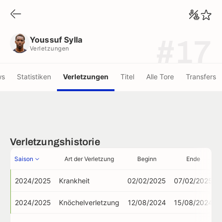
Youssuf Sylla
Verletzungen
Youssuf Sylla
#17
Verletzungen
ws
Statistiken
Verletzungen
Titel
Alle Tore
Transfers
Verletzungshistorie
Saison
Art der Verletzung
Beginn
Ende
2024/2025
Krankheit
02/02/2025
07/02/2025
2024/2025
Knöchelverletzung
12/08/2024
15/08/2024