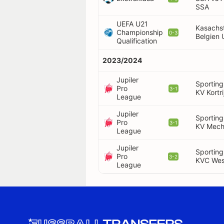
SSA
UEFA U21
Kasachs
Championship
0-3
Belgien 
Qualification
2023/2024
Jupiler
Sporting
Pro
3-1
KV Kortri
League
Jupiler
Sporting
Pro
3-1
KV Mech
League
Jupiler
Sporting
Pro
3-2
KVC Wes
League