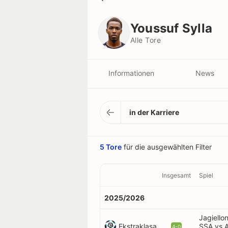
Youssuf Sylla
Alle Tore
Youssuf Sylla
Alle Tore
Informationen
News
in der Karriere
5 Tore
für die ausgewählten Filter
Insgesamt
Spiel
2025/2026
Jagiellon
Ekstraklasa
SSA vs 
4-0