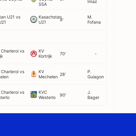
Imaz
SSA
tan U21 vs
Kasachstan
M.
9'
U21
U21
Fofana
 Charleroi vs
KV
70'
-
jk
Kortrijk
 Charleroi vs
KV
P.
28'
elen
Mechelen
Guiagon
 Charleroi vs
KVC
J.
90'
terlo
Westerlo
Bager