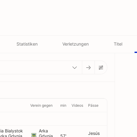
Statistiken
Verletzungen
Titel
Verein gegen
min
Videos
Pässe
ia Bialystok
Arka
Jesús
Arka Gdynia
Gdynia
57'