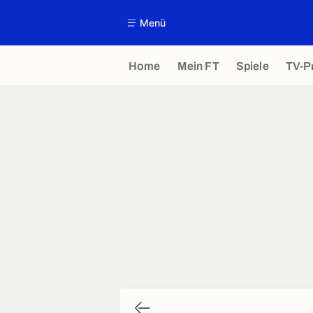
Menü
Home
Mein FT
Spiele
TV-P