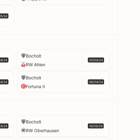
05/24
Bocholt
04/24
20/04/24
RW Ahlen
Bocholt
04/24
06/04/24
Fortuna II
Bocholt
03/24
16/03/24
RW Oberhausen