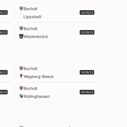
Bocholt
09/23
23/09/23
Lippstadt
Bocholt
09/23
02/09/23
Wiedenbrück
Bocholt
08/23
19/08/23
Wegberg-Beeck
Bocholt
08/23
05/08/23
Rödinghausen