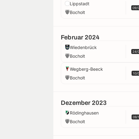
Lippstadt
09/
Bocholt
Februar 2024
Wiedenbrück
24/
Bocholt
Wegberg-Beeck
10/
Bocholt
Dezember 2023
Rödinghausen
09/
Bocholt