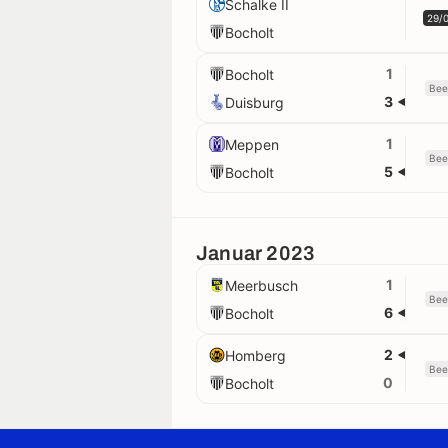
Schalke II
29/
Bocholt
1
Bocholt
Bee
3
Duisburg
1
Meppen
Bee
5
Bocholt
Januar 2023
1
Meerbusch
Bee
6
Bocholt
2
Homberg
Bee
0
Bocholt