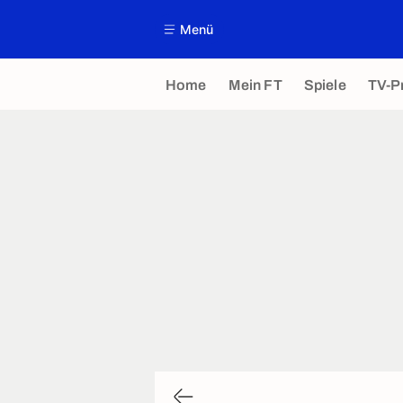
Menü
Home
Mein FT
Spiele
TV-P