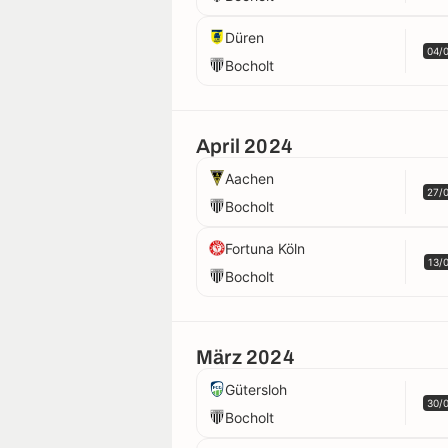
Düren
04/
Bocholt
April 2024
Aachen
27/
Bocholt
Fortuna Köln
13/
Bocholt
März 2024
Gütersloh
30/
Bocholt