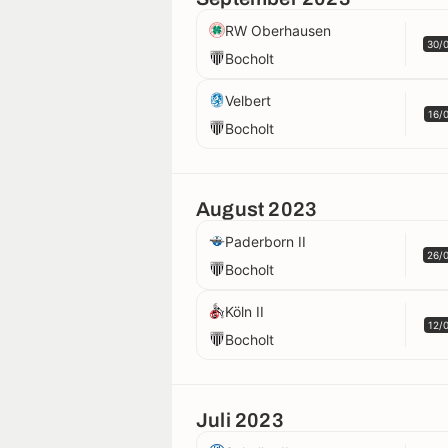
RW Oberhausen
30/
Bocholt
Velbert
16/
Bocholt
August 2023
Paderborn II
26/
Bocholt
Köln II
12/
Bocholt
Juli 2023