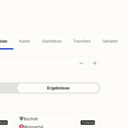
plan
Kader
Statistiken
Transfers
Gehälter
Ergebnisse
Bocholt
05/24
11/05/24
Wuppertal