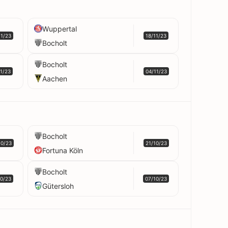
Wuppertal
11/23
18/11/23
Bocholt
Bocholt
11/23
04/11/23
Aachen
Bocholt
10/23
21/10/23
Fortuna Köln
Bocholt
10/23
07/10/23
Gütersloh