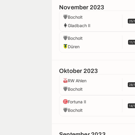
November 2023
Bocholt
25/
Gladbach II
Bocholt
11/
Düren
Oktober 2023
RW Ahlen
28/
Bocholt
Fortuna II
14/
Bocholt
September 2023