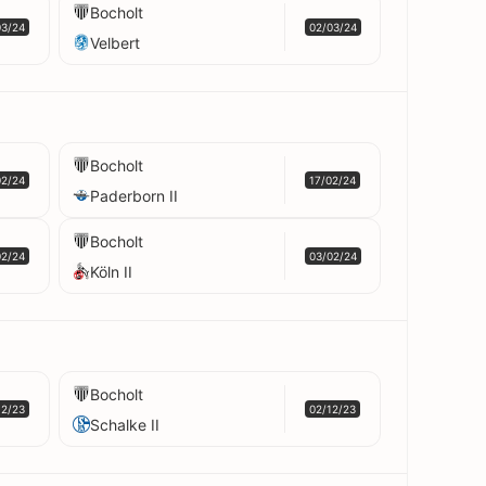
Bocholt
03/24
02/03/24
Velbert
Bocholt
02/24
17/02/24
Paderborn II
Bocholt
02/24
03/02/24
Köln II
Bocholt
12/23
02/12/23
Schalke II