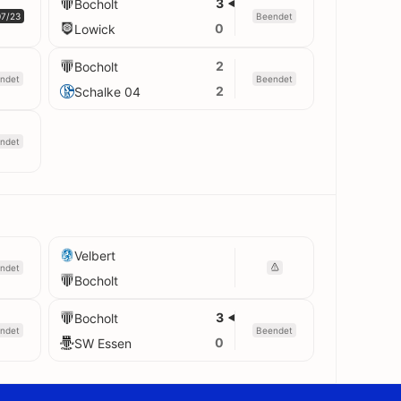
3
Bocholt
07/23
Beendet
0
Lowick
2
Bocholt
ndet
Beendet
2
Schalke 04
ndet
Velbert
ndet
Bocholt
3
Bocholt
ndet
Beendet
0
SW Essen