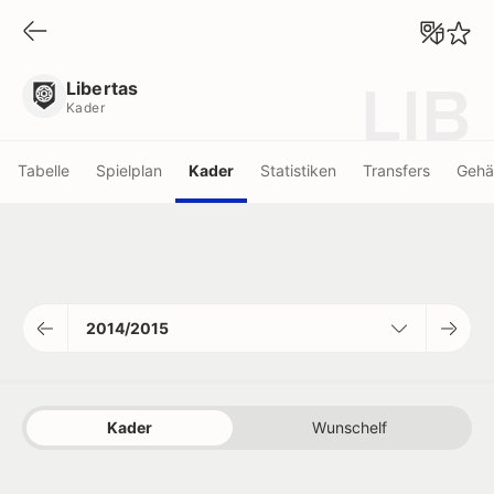
Libertas
Kader
Libertas
LIB
Kader
Tabelle
Spielplan
Kader
Statistiken
Transfers
Gehä
2014/2015
Kader
Wunschelf