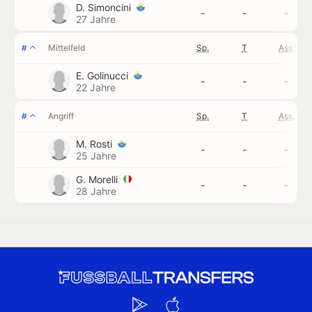
D. Simoncini
-
-
-
27 Jahre
#
Mittelfeld
Sp.
T
Ass.
E. Golinucci
-
-
-
22 Jahre
#
Angriff
Sp.
T
Ass.
M. Rosti
-
-
-
25 Jahre
G. Morelli
-
-
-
28 Jahre