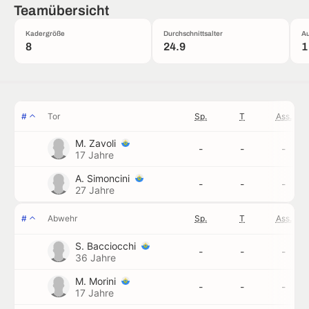
Teamübersicht
Kadergröße
Durchschnittsalter
Au
8
24.9
1
#
Tor
Sp.
T
Ass.
M. Zavoli
-
-
-
17 Jahre
A. Simoncini
-
-
-
27 Jahre
#
Abwehr
Sp.
T
Ass.
S. Bacciocchi
-
-
-
36 Jahre
M. Morini
-
-
-
17 Jahre