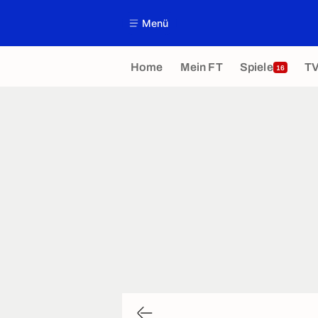
Menü
Home
Mein FT
Spiele
T
16