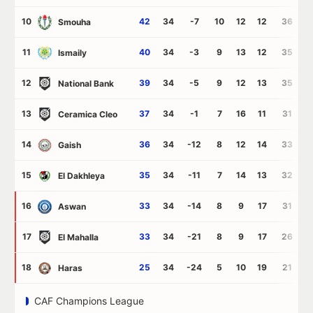
10
42
34
-7
10
12
12
36
4
Smouha
11
40
34
-3
9
13
12
35
3
Ismaily
12
39
34
-5
9
12
13
35
4
National Bank
13
37
34
-1
7
16
11
31
3
Ceramica Cleo
14
36
34
-12
8
12
14
33
4
Gaish
15
35
34
-11
7
14
13
32
4
El Dakhleya
16
33
34
-14
8
9
17
31
4
Aswan
17
33
34
-21
8
9
17
26
4
El Mahalla
18
25
34
-24
5
10
19
21
4
Haras
CAF Champions League