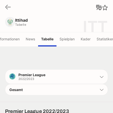
Ittihad
Tabelle
Ittihad
ITT
Tabelle
nformationen
News
Tabelle
Spielplan
Kader
Statistike
Premier League
2022/2023
Gesamt
Premier League 2022/2023