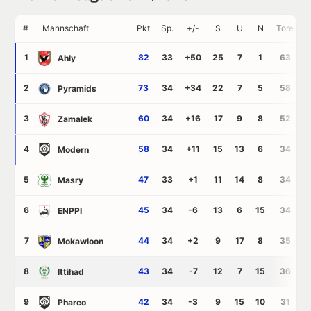
#
Mannschaft
Pkt
Sp.
+/-
S
U
N
Tore
G
1
82
33
+50
25
7
1
63
1
Ahly
2
73
34
+34
22
7
5
58
2
Pyramids
3
60
34
+16
17
9
8
52
3
Zamalek
4
58
34
+11
15
13
6
34
2
Modern
5
47
33
+1
11
14
8
34
3
Masry
6
45
34
-6
13
6
15
34
4
ENPPI
7
44
34
+2
9
17
8
35
3
Mokawloon
8
43
34
-7
12
7
15
36
4
Ittihad
9
42
34
-3
9
15
10
31
3
Pharco