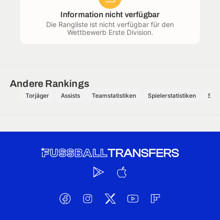
Information nicht verfügbar
Die Rangliste ist nicht verfügbar für den
Wettbewerb Erste Division.
Andere Rankings
Torjäger
Assists
Teamstatistiken
Spielerstatistiken
Schi