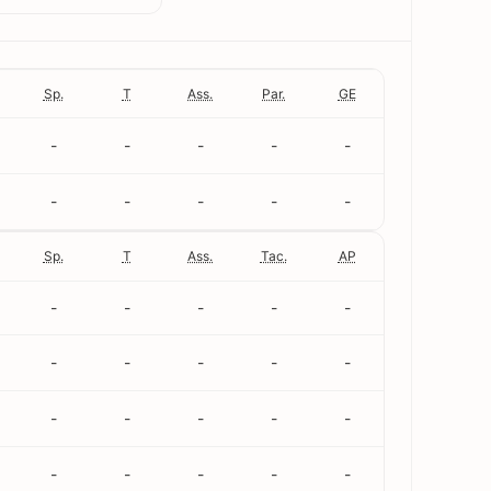
Sp.
T
Ass.
Par.
GE
-
-
-
-
-
-
-
-
-
-
Sp.
T
Ass.
Tac.
AP
-
-
-
-
-
-
-
-
-
-
-
-
-
-
-
-
-
-
-
-