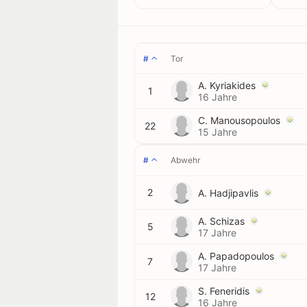
#
Tor
A. Kyriakides
1
16 Jahre
C. Manousopoulos
22
15 Jahre
#
Abwehr
2
A. Hadjipavlis
A. Schizas
5
17 Jahre
A. Papadopoulos
7
17 Jahre
S. Feneridis
12
16 Jahre