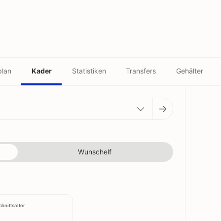
plan
Kader
Statistiken
Transfers
Gehälter
Wunschelf
hnittsalter