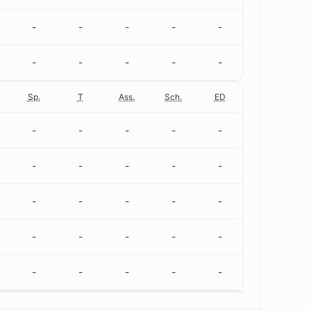
-
-
-
-
-
-
-
-
-
-
Sp.
T
Ass.
Sch.
ED
-
-
-
-
-
-
-
-
-
-
-
-
-
-
-
-
-
-
-
-
-
-
-
-
-