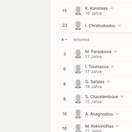
K. Koromias
15
16 Jahre
23
I. Christodoulou
#
Mittelfeld
M. Paraskeva
3
17 Jahre
I. Toumazos
6
17 Jahre
G. Satsias
8
18 Jahre
S. Charalambous
8
15 Jahre
16
A. Anagnostou
M. Kokkinoftas
16
17 Jahre