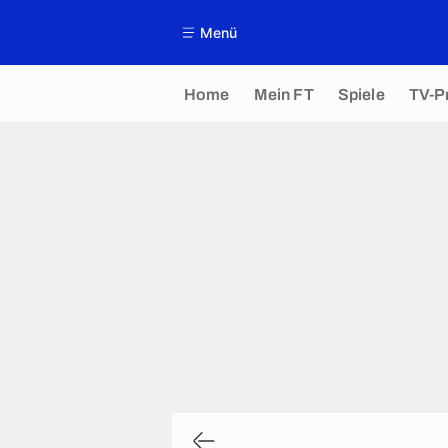
Menü
Home
Mein FT
Spiele
TV-P