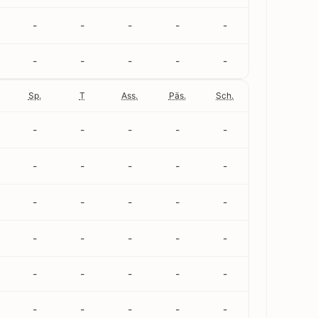
-
-
-
-
-
-
-
-
-
-
Sp.
T
Ass.
Päs.
Sch.
-
-
-
-
-
-
-
-
-
-
-
-
-
-
-
-
-
-
-
-
-
-
-
-
-
-
-
-
-
-