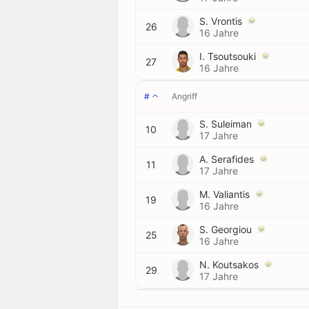
S. Vrontis
26
16 Jahre
I. Tsoutsouki
27
16 Jahre
#
Angriff
S. Suleiman
10
17 Jahre
A. Serafides
11
17 Jahre
M. Valiantis
19
16 Jahre
S. Georgiou
25
16 Jahre
N. Koutsakos
29
17 Jahre