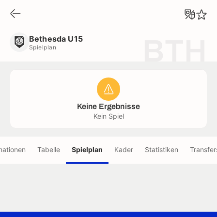
Bethesda U15
Spielplan
Bethesda U15
BTH
Spielplan
Keine Ergebnisse
Kein Spiel
mationen
Tabelle
Spielplan
Kader
Statistiken
Transfer