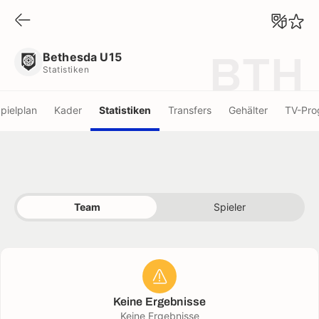
Bethesda U15
Statistiken
Bethesda U15
BTH
Statistiken
pielplan
Kader
Statistiken
Transfers
Gehälter
TV-Pr
Team
Spieler
Keine Ergebnisse
Keine Ergebnisse