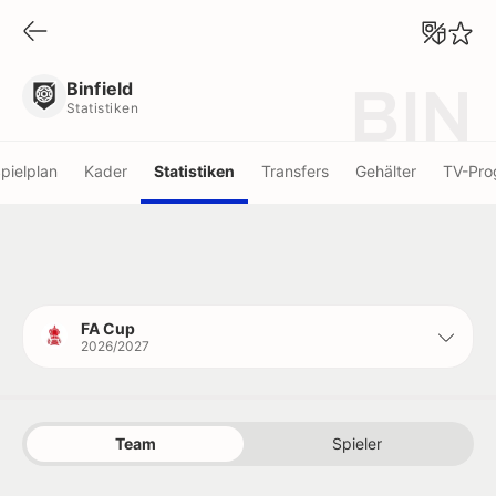
Binfield
Statistiken
Binfield
BIN
Statistiken
pielplan
Kader
Statistiken
Transfers
Gehälter
TV-Pr
FA Cup
2026/2027
Team
Spieler