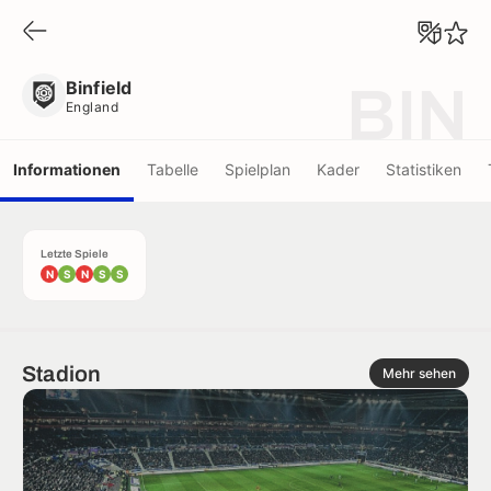
Binfield
England
Binfield
BIN
England
Informationen
Tabelle
Spielplan
Kader
Statistiken
Letzte Spiele
N
S
N
S
S
Stadion
Mehr sehen