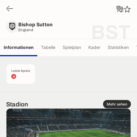
Bishop Sutton
England
Bishop Sutton
BST
England
Informationen
Tabelle
Spielplan
Kader
Statistiken
Letzte Spiele
N
Stadion
Mehr sehen