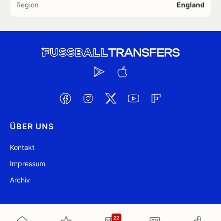
Region
England
ÜBER UNS
Kontakt
Impressum
Archiv
@ FussballTransfers.com 2009-2026
Aktualisiert 20:15
22