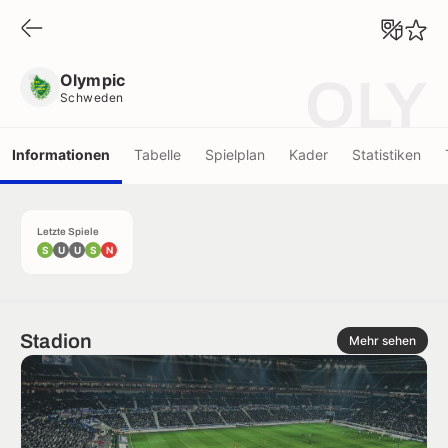
Olympic
Schweden
Olympic
OLY
Schweden
Informationen
Tabelle
Spielplan
Kader
Statistiken
Letzte Spiele
S
U
U
S
N
Stadion
Mehr sehen