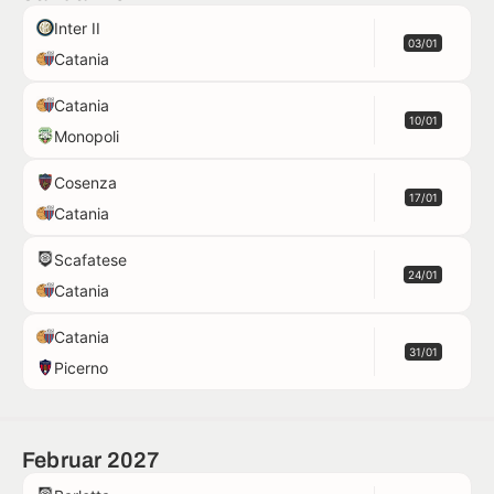
Inter II
03/01
Catania
Catania
10/01
Monopoli
Cosenza
17/01
Catania
Scafatese
24/01
Catania
Catania
31/01
Picerno
Februar 2027