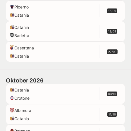
Picerno
15/09
Catania
Catania
19/09
Barletta
Casertana
27/09
Catania
Oktober 2026
Catania
03/10
Crotone
Altamura
11/10
Catania
Potenza