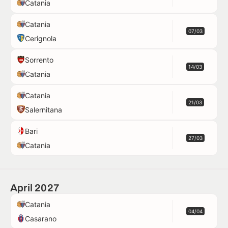
Catania
Catania
07/03
Cerignola
Sorrento
14/03
Catania
Catania
21/03
Salernitana
Bari
27/03
Catania
April 2027
Catania
04/04
Casarano