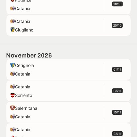
18/10
Catania
Catania
25/10
Giugliano
November 2026
Cerignola
01/11
Catania
Catania
08/11
Sorrento
Salernitana
15/11
Catania
Catania
22/11