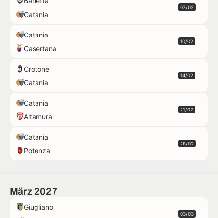
Barletta
07/02
Catania
Catania
10/02
Casertana
Crotone
14/02
Catania
Catania
21/02
Altamura
Catania
28/02
Potenza
März 2027
Giugliano
03/03