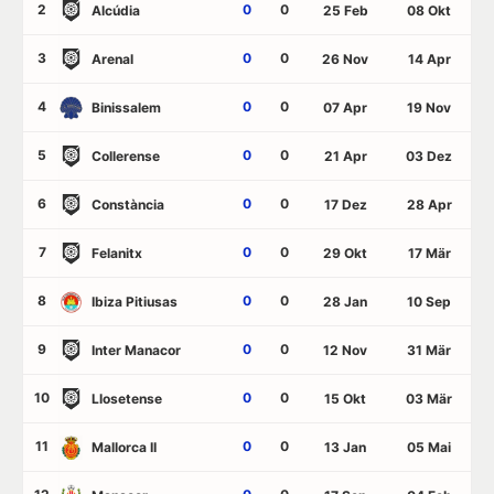
2
0
0
Alcúdia
25 Feb
08 Okt
3
0
0
Arenal
26 Nov
14 Apr
4
0
0
Binissalem
07 Apr
19 Nov
5
0
0
Collerense
21 Apr
03 Dez
6
0
0
Constància
17 Dez
28 Apr
7
0
0
Felanitx
29 Okt
17 Mär
8
0
0
Ibiza Pitiusas
28 Jan
10 Sep
9
0
0
Inter Manacor
12 Nov
31 Mär
10
0
0
Llosetense
15 Okt
03 Mär
11
0
0
Mallorca II
13 Jan
05 Mai