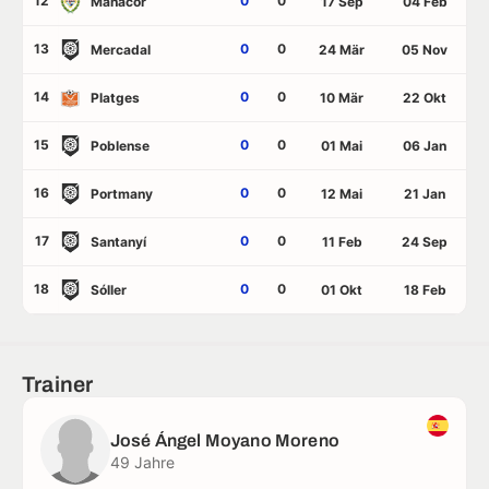
12
0
0
Manacor
17 Sep
04 Feb
13
0
0
Mercadal
24 Mär
05 Nov
14
0
0
Platges
10 Mär
22 Okt
15
0
0
Poblense
01 Mai
06 Jan
16
0
0
Portmany
12 Mai
21 Jan
17
0
0
Santanyí
11 Feb
24 Sep
18
0
0
Sóller
01 Okt
18 Feb
Trainer
José Ángel Moyano Moreno
49 Jahre