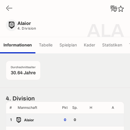
Alaior
4. Division
Alaior
ALA
4. Division
Informationen
Tabelle
Spielplan
Kader
Statistiken
Durchschnittsalter
30.64 Jahre
4. Division
#
Mannschaft
Pkt
Sp.
H
A
1
0
0
Alaior