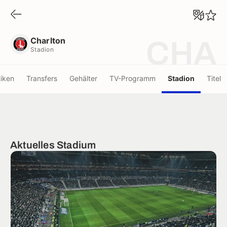
Charlton
Stadion
Charlton
CHA
Stadion
tiken
Transfers
Gehälter
TV-Programm
Stadion
Titel
Aktuelles Stadium