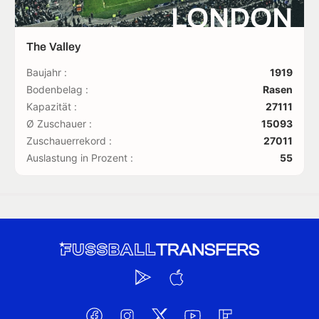
LONDON
The Valley
Baujahr :
1919
Bodenbelag :
Rasen
Kapazität :
27111
Ø Zuschauer :
15093
Zuschauerrekord :
27011
Auslastung in Prozent :
55