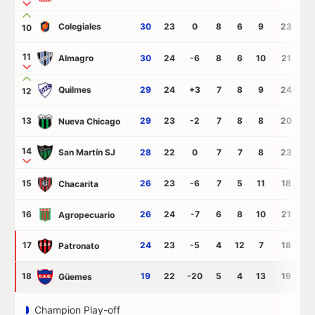
Colegiales
30
23
0
8
6
9
23
2
10
11
Almagro
30
24
-6
8
6
10
21
2
Quilmes
29
24
+3
7
8
9
24
2
12
13
29
23
-2
7
8
8
20
2
Nueva Chicago
14
San Martín SJ
28
22
0
7
7
8
23
2
15
26
23
-6
7
5
11
18
2
Chacarita
16
26
24
-7
6
8
10
21
2
Agropecuario
17
24
23
-5
4
12
7
18
2
Patronato
18
19
22
-20
5
4
13
19
3
Güemes
Champion Play-off