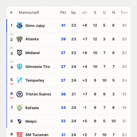
#
Mannschaft
Pkt
Sp.
+/-
S
U
N
Tore
G
1
41
23
+8
12
5
6
35
2
Gimn Jujuy
Atlanta
39
23
+7
12
3
8
29
2
2
Midland
37
23
+9
10
7
6
25
1
3
Gimnasia Tiro
37
24
+4
10
7
7
26
2
4
5
Temperley
37
24
+3
9
10
5
24
2
6
Tristán Suárez
36
21
+7
9
9
3
18
1
7
34
24
-1
9
7
8
18
1
Rafaela
8
32
24
+5
9
5
10
31
2
Maipú
9
SM Tucumán
31
24
+2
7
10
7
22
2