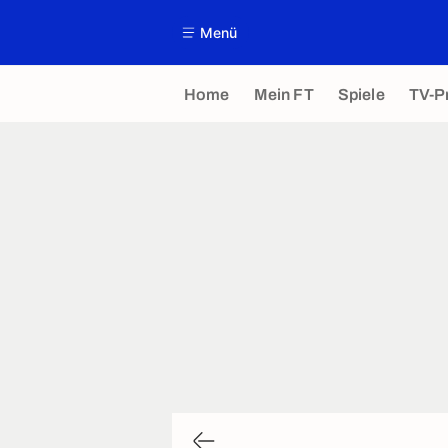
Menü
Home
Mein FT
Spiele
TV-P