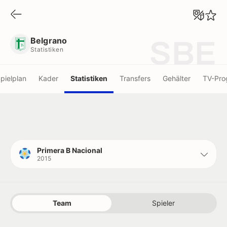
Belgrano
Statistiken
Belgrano
SBE
Statistiken
pielplan
Kader
Statistiken
Transfers
Gehälter
TV-Pr
Primera B Nacional
2015
Team
Spieler