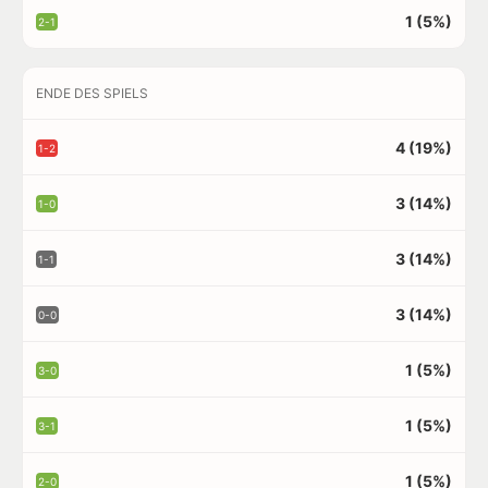
1 (5%)
2-1
ENDE DES SPIELS
4 (19%)
1-2
3 (14%)
1-0
3 (14%)
1-1
3 (14%)
0-0
1 (5%)
3-0
1 (5%)
3-1
1 (5%)
2-0