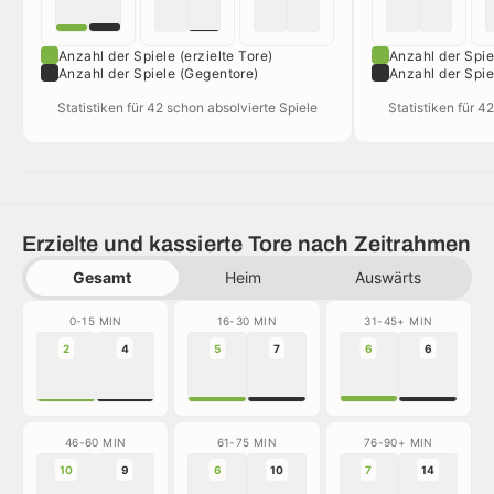
Anzahl der Spiele (erzielte Tore)
Anzahl der Spiel
Anzahl der Spiele (Gegentore)
Anzahl der Spie
Statistiken für 42 schon absolvierte Spiele
Statistiken für 4
Erzielte und kassierte Tore nach Zeitrahmen
Gesamt
Heim
Auswärts
0-15 MIN
16-30 MIN
31-45+ MIN
2
4
5
7
6
6
46-60 MIN
61-75 MIN
76-90+ MIN
10
9
6
10
7
14