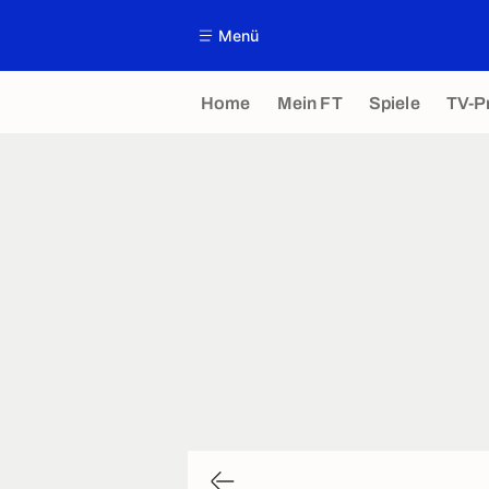
Menü
Home
Mein FT
Spiele
TV-P