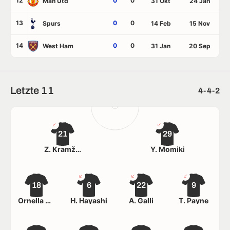
12
0
0
Man Utd
31 Okt
24 Jan
13
0
0
Spurs
14 Feb
15 Nov
14
0
0
West Ham
31 Jan
20 Sep
Letzte 11
4-4-2
21
29
Z. Kramžar
Y. Momiki
18
6
22
9
Ornella Vignola
H. Hayashi
A. Galli
T. Payne