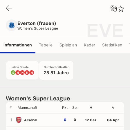
Everton (frauen)
Women's Super League
Everton (frauen)
EVE
Women's Super League
Informationen
Tabelle
Spielplan
Kader
Statistiken
Letzte Spiele
Durchschnittsalter
25.81 Jahre
S
N
N
N
N
Women's Super League
#
Mannschaft
Pkt
Sp.
H
A
1
0
0
Arsenal
12 Dez
04 Apr