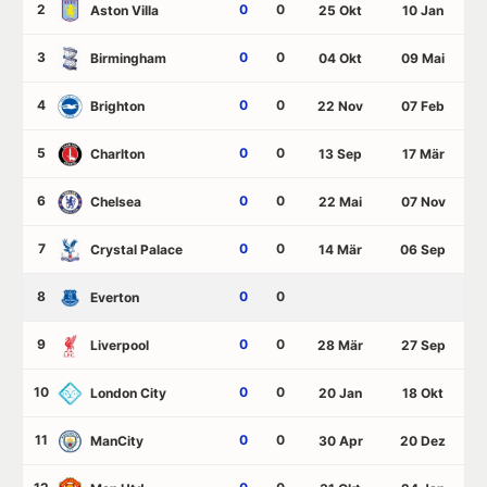
2
0
0
Aston Villa
25 Okt
10 Jan
3
0
0
Birmingham
04 Okt
09 Mai
4
0
0
Brighton
22 Nov
07 Feb
5
0
0
Charlton
13 Sep
17 Mär
6
0
0
Chelsea
22 Mai
07 Nov
7
0
0
Crystal Palace
14 Mär
06 Sep
8
0
0
Everton
9
0
0
Liverpool
28 Mär
27 Sep
10
0
0
London City
20 Jan
18 Okt
11
0
0
ManCity
30 Apr
20 Dez