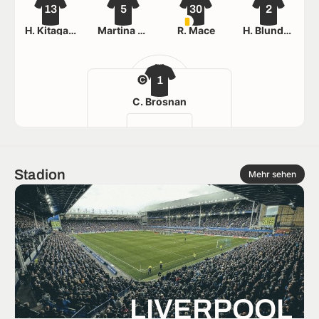
13
5
30
2
H. Kitagawa
Martina Fernández
R. Mace
H. Blundell
1
C. Brosnan
Stadion
Mehr sehen
LIVERPOOL